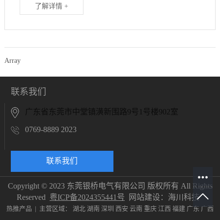
了解详情 +
Array
联系我们
广东省东莞市中堂镇潢新围路9号1号楼902室
0769-8889 2023
联系我们
Copyright © 2023 东莞银桥电气有限公司 版权所有 All Rights
Reserved
粤ICP备2024355441号
网站建设：
海川科技
热推产品
| 主营区域：
湖北
湖南
深圳
西安
云南
重庆
江西
福建
广东
广西