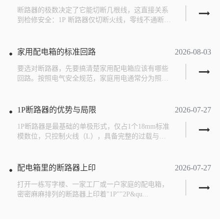
断路器的极数决定了它能切断几根线，这直接关系
到检修安全：1P 断路器仅切断火线，零线不通断。
适用于照...
家用配电箱的标准回路
2026-08-03
要选对断路器，先要搞清楚家用配电箱应该有哪些
回路。按照电气安全规范，家庭用电通常分为照明
回路、空调回...
1P断路器的优势与局限
2026-07-27
1P断路器是最基础的单极形式，仅占1个18mm标准
模数位，只控制火线（L），具备完整的过载与短
路保护...
配电箱里的断路器上印
2026-07-27
打开一栋写字楼、一家工厂或一户家庭的配电箱，
密密麻麻排列的断路器上印着"1P""2P&qu...