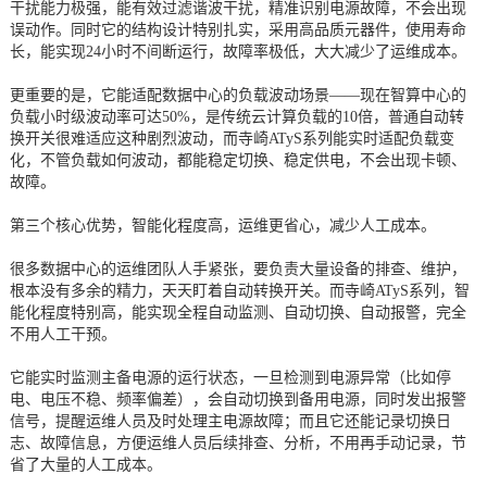
干扰能力极强，能有效过滤谐波干扰，精准识别电源故障，不会出现
误动作。同时它的结构设计特别扎实，采用高品质元器件，使用寿命
长，能实现24小时不间断运行，故障率极低，大大减少了运维成本。
更重要的是，它能适配数据中心的负载波动场景——现在智算中心的
负载小时级波动率可达50%，是传统云计算负载的10倍，普通自动转
换开关很难适应这种剧烈波动，而寺崎ATyS系列能实时适配负载变
化，不管负载如何波动，都能稳定切换、稳定供电，不会出现卡顿、
故障。
第三个核心优势，智能化程度高，运维更省心，减少人工成本。
很多数据中心的运维团队人手紧张，要负责大量设备的排查、维护，
根本没有多余的精力，天天盯着自动转换开关。而寺崎ATyS系列，智
能化程度特别高，能实现全程自动监测、自动切换、自动报警，完全
不用人工干预。
它能实时监测主备电源的运行状态，一旦检测到电源异常（比如停
电、电压不稳、频率偏差），会自动切换到备用电源，同时发出报警
信号，提醒运维人员及时处理主电源故障；而且它还能记录切换日
志、故障信息，方便运维人员后续排查、分析，不用再手动记录，节
省了大量的人工成本。