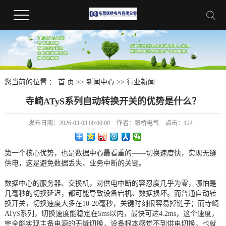
您当前的位置 ：
首 页
>>
新闻中心
>>
行业新闻
寺崎ATyS系列自动转换开关的优势是什么？
发布日期：
2026-03-03 00:00:00
作者：
银桥电气
点击：
124
第一个核心优势，也是数据中心最看重的——切换速度快，实现无缝
供电，这是避免数据丢失、业务中断的关键。
数据中心的服务器、交换机，对供电中断的容忍度几乎为零，哪怕是
几毫秒的切换延迟，都可能导致设备宕机、数据损坏。而普通自动转
换开关，切换速度大多在10-20毫秒，关键时刻很容易掉链子；而寺崎
ATyS系列，切换速度能稳定在5ms以内，最快可达4.2ms，这个速度，
完全能实现主备电源的无缝切换，设备根本感觉不到供电切换，也就