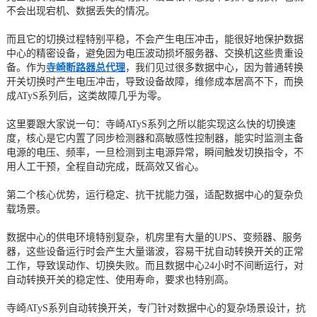
不会出现宕机、数据丢失的情况。
而且它的切换过程特别平稳，不会产生电压冲击，能很好地保护数据
中心的精密设备，避免因为电压波动损坏服务器、交换机这些贵重设
备。作为
寺崎断路器总代理
，我们见过很多数据中心，因为普通转换
开关切换时产生电压冲击，导致设备故障，维修成本居高不下，而换
成ATyS系列后，这类故障几乎为零。
这里要跟大家说一句：寺崎ATyS系列之所以能实现这么快的切换速
度，核心是它内置了同步检测器和高敏感性控制器，能实时监测主备
电源的电压、频率，一旦检测到主电源异常，瞬间触发切换指令，不
用人工干预，全程自动完成，既高效又省心。
第二个核心优势，运行稳定、抗干扰能力强，适配数据中心的复杂负
载场景。
数据中心的供电环境特别复杂，机房里有大量的UPS、变频器、服务
器，这些设备运行时会产生大量谐波，容易干扰自动转换开关的正常
工作，导致误动作、切换失败。而且数据中心24小时不间断运行，对
自动转换开关的稳定性、使用寿命，要求也特别高。
寺崎ATyS系列自动转换开关，专门针对数据中心的复杂场景设计，抗