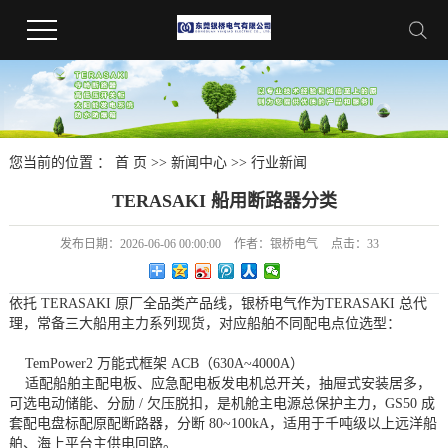
您当前的位置 ：
首 页
>>
新闻中心
>>
行业新闻
TERASAKI 船用断路器分类
发布日期：
2026-06-06 00:00:00
作者：
银桥电气
点击：
33
依托 TERASAKI 原厂全品类产品线，银桥电气作为TERASAKI 总代
理，常备三大船用主力系列现货，对应船舶不同配电点位选型：
TemPower2 万能式框架 ACB（630A~4000A）
适配船舶主配电板、应急配电板发电机总开关，抽屉式安装居多，
可选电动储能、分励 / 欠压脱扣，是机舱主电源总保护主力，GS50 成
套配电盘标配原配断路器，分断 80~100kA，适用于千吨级以上远洋船
舶、海上平台主供电回路。