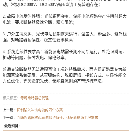
动，常规DC1000V、DC1500V高压直流工况普遍存在；
2. 故障电流瞬时性强：光伏辐照突变、储能电池短路会产生瞬时超大
电流，要求断路器极速分断、精准限流；
3. 户外工况恶劣：光伏电站长期露天运行，温差大、粉尘多、紫外线
强，对断路器耐候性、稳定性要求极高；
4. 系统连续性要求高：新能源电站需长期不间断运行，杜绝误跳闸、
拒动等问题，保障发电、储电效率。
普通交流断路器无法适配直流工况的特殊需求，而寺崎断路器专为新
能源直流系统研发，从灭弧结构、脱扣逻辑、接线方式、材质性能全
方位优化，完美适配光伏、储能直流侧的严苛运行环境。
相关标签：
寺崎断路器总代理
上一篇：
抑制输入冲击电流的四个方案
下一篇：
寺崎断路器核心直流保护特性，适配新能源工况需求
最近浏览：