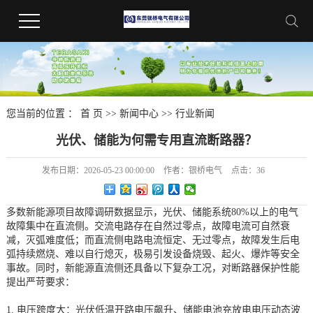
您当前的位置 ：
首 页
>>
新闻中心
>>
行业新闻
光伏、储能为何需专用直流断路器？
发布日期：
2026-05-23 00:00:00
作者：
银桥电气
点击：
36
多数新能源项目故障调研数据显示，光伏、储能系统80%以上的电气
故障集中在直流侧。交流电路存在自然过零点，故障电流可自然衰
减，灭弧难度低；而直流侧电路电流恒定、无过零点，故障发生后电
弧持续燃烧、难以自行熄灭，极易引发设备烧毁、起火、爆炸等安全
事故。同时，新能源直流侧还具备以下复杂工况，对断路器保护性能
提出严苛要求：
1. 电压跨度大：光伏低温开路电压飙升、储能电池充放电电压动态波